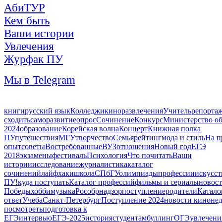
АбиТУР
Кем быть
Ваши истории
Увлечения
Журфак ПУ
Мы в Telegram
книги
русский язык
Колледжи
кино
развлечения
Учитель
репорта
сходить
саморазвитие
опрос
Сочинение
Конкурс
Министерство об
2024
образование
Корейская волна
Концерт
Книжная полка
ПУ
путешествия
МГУ
творчество
Семья
рейтинг
мода и стиль
На п
опыт
советы
Востребованные
ВУЗ
отношения
Новый год
ЕГЭ
2018
экзамены
фестиваль
Психология
Что почитать
Ваши
истории
исследование
журналистика
каталог
сочинений
лайфхаки
школа
СПбГУ
олимпиады
профессии
искусст
ПУ!
куда поступать
Каталог профессий
фильмы и сериалы
новос
Победы
хобби
музыка
Рособрнадзор
поступление
родители
Катало
ответ
Учеба
Санкт-Петербург
Поступление 2024
новости киноне
посмотреть
подготовка к
ЕГЭ
интервью
ЕГЭ-2025
история
студентам
буллинг
ОГЭ
увлечени