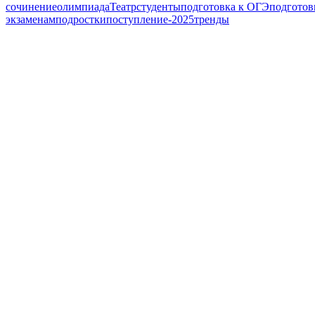
сочинение
олимпиада
Театр
студенты
подготовка к ОГЭ
подготов
экзаменам
подростки
поступление-2025
тренды