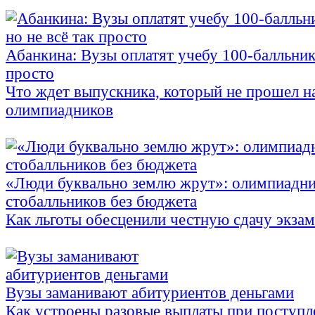
Абанкина: Вузы оплатят учебу 100-балльника
просто
Что ждет выпускника, который не прошел н
олимпиадников
«Люди буквально землю жрут»: олимпиадни
стобалльников без бюджета
Как льготы обесценили честную сдачу экза
Вузы заманивают абитуриентов деньгами
Как устроены разовые выплаты при поступл