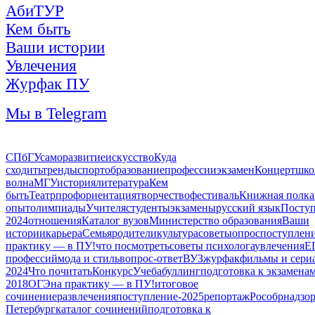
АбиТУР
Кем быть
Ваши истории
Увлечения
Журфак ПУ
Мы в Telegram
СПбГУ
саморазвитие
искусство
Куда
сходить
тренды
спорт
образование
профессии
экзамен
Концерт
шко
волна
МГУ
история
литература
Кем
быть
Театр
профориентация
творчество
фестиваль
Книжная полк
опыт
олимпиады
Учителя
студенты
экзамены
русский язык
Посту
2024
отношения
Каталог вузов
Министерство образования
Ваши
истории
карьера
Семья
родители
культура
советы
опрос
поступлен
практику — в ПУ!
что посмотреть
советы психолога
увлечения
Е
профессий
мода и стиль
вопрос-ответ
ВУЗ
журфак
фильмы и сери
2024
Что почитать
Конкурс
Учеба
буллинг
подготовка к экзамена
2018
ОГЭ
на практику — в ПУ!
итоговое
сочинение
развлечения
поступление-2025
репортаж
Рособрнадзо
Петербург
каталог сочинений
подготовка к