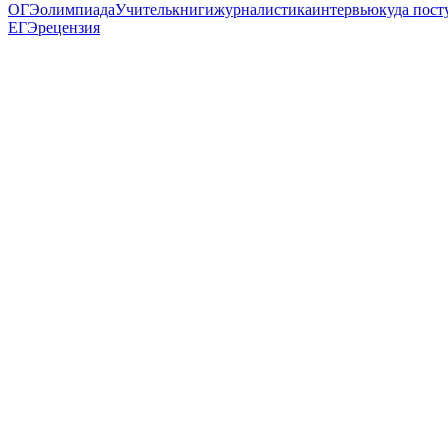
ОГЭ
олимпиада
Учитель
книги
журналистика
интервью
куда пост
ЕГЭ
рецензия