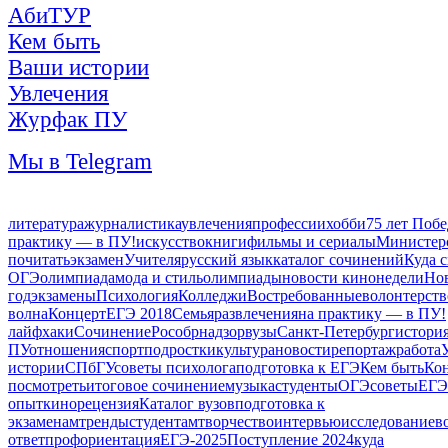
АбиТУР
Кем быть
Ваши истории
Увлечения
Журфак ПУ
Мы в Telegram
литература
журналистика
увлечения
профессии
хобби
75 лет Поб
практику — в ПУ!
искусство
книги
фильмы и сериалы
Министерс
почитать
экзамен
Учителя
русский язык
каталог сочинений
Куда 
ОГЭ
олимпиада
мода и стиль
олимпиады
новости кинонедели
Но
год
экзамены
Психология
Колледжи
Востребованные
волонтерств
волна
Концерт
ЕГЭ 2018
Семья
развлечения
на практику — в ПУ!
лайфхаки
Сочинение
Рособрнадзор
вузы
Санкт-Петербург
истори
ПУ
отношения
спорт
подростки
культура
новости
репортаж
работа
истории
СПбГУ
советы психолога
подготовка к ЕГЭ
Кем быть
Ко
посмотреть
итоговое сочинение
музыка
студенты
ОГЭ
советы
ЕГЭ
опыт
кино
рецензия
Каталог вузов
подготовка к
экзаменам
тренды
студентам
творчество
интервью
исследование
в
ответ
профориентация
ЕГЭ-2025
Поступление 2024
куда