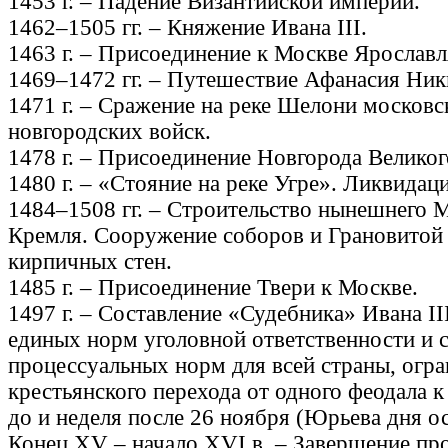
1453 г. – Падение Византийской империи.
1462–1505 гг. – Княжение Ивана III.
1463 г. – Присоединение к Москве Ярославл
1469–1472 гг. – Путешествие Афанасия Ник
1471 г. – Сражение на реке Шелони московс
новгородских войск.
1478 г. – Присоединение Новгорода Великог
1480 г. – «Стояние на реке Угре». Ликвидац
1484–1508 гг. – Строительство нынешнего 
Кремля. Сооружение соборов и Грановитой 
кирпичных стен.
1485 г. – Присоединение Твери к Москве.
1497 г. – Составление «Судебника» Ивана II
единых норм уголовной ответственности и 
процессуальных норм для всей страны, огра
крестьянского перехода от одного феодала к
до и неделя после 26 ноября (Юрьева дня ос
Конец XV – начало XVI в. – Завершение пр