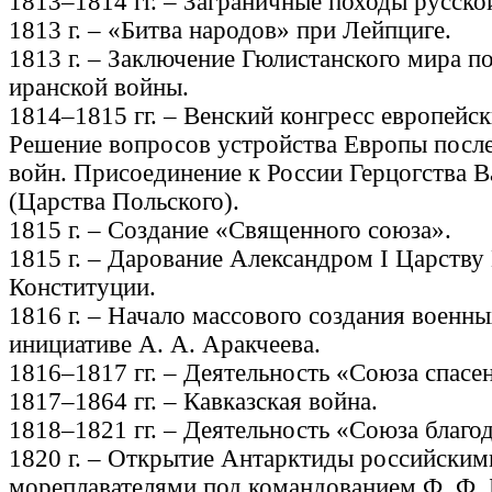
1813–1814 гг. – Заграничные походы русско
1813 г. – «Битва народов» при Лейпциге.
1813 г. – Заключение Гюлистанского мира п
иранской войны.
1814–1815 гг. – Венский конгресс европейск
Решение вопросов устройства Европы посл
войн. Присоединение к России Герцогства 
(Царства Польского).
1815 г. – Создание «Священного союза».
1815 г. – Дарование Александром I Царств
Конституции.
1816 г. – Начало массового создания военн
инициативе А. А. Аракчеева.
1816–1817 гг. – Деятельность «Союза спасе
1817–1864 гг. – Кавказская война.
1818–1821 гг. – Деятельность «Союза благо
1820 г. – Открытие Антарктиды российским
мореплавателями под командованием Ф. Ф. 