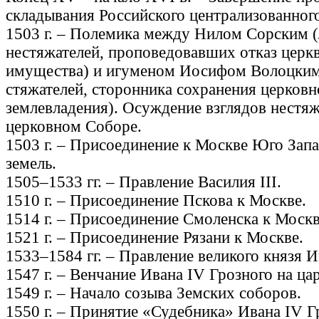
складывания Российского централизованного
1503 г. – Полемика между Нилом Сорским 
нестяжателей, проповедовавших отказ церкв
имущества) и игуменом Иосифом Волоцким
стяжателей, сторонника сохранения церковн
землевладения). Осуждение взглядов нестяж
церковном Cоборе.
1503 г. – Присоединение к Москве Юго Зап
земель.
1505–1533 гг. – Правление Василия III.
1510 г. – Присоединение Пскова к Москве.
1514 г. – Присоединение Смоленска к Москв
1521 г. – Присоединение Рязани к Москве.
1533–1584 гг. – Правление великого князя И
1547 г. – Венчание Ивана IV Грозного на ца
1549 г. – Начало созыва Земских соборов.
1550 г. – Принятие «Судебника» Ивана IV Г