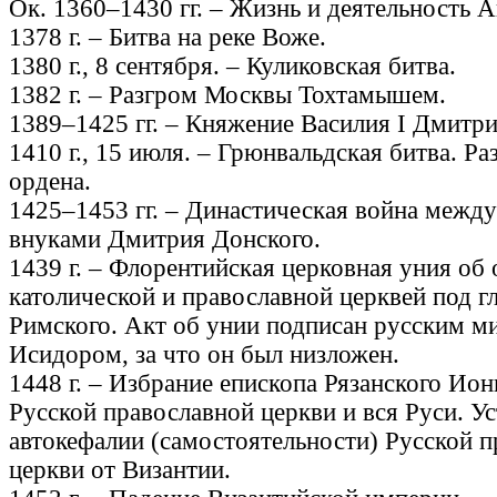
Ок. 1360–1430 гг. – Жизнь и деятельность А
1378 г. – Битва на реке Воже.
1380 г., 8 сентября. – Куликовская битва.
1382 г. – Разгром Москвы Тохтамышем.
1389–1425 гг. – Княжение Василия I Дмитри
1410 г., 15 июля. – Грюнвальдская битва. Р
ордена.
1425–1453 гг. – Династическая война межд
внуками Дмитрия Донского.
1439 г. – Флорентийская церковная уния об
католической и православной церквей под 
Римского. Акт об унии подписан русским 
Исидором, за что он был низложен.
1448 г. – Избрание епископа Рязанского И
Русской православной церкви и вся Руси. У
автокефалии (самостоятельности) Русской 
церкви от Византии.