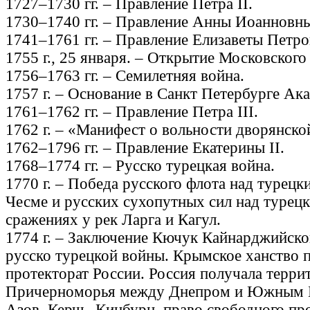
1727–1730 гг. – Правление Петра II.
1730–1740 гг. – Правление Анны Иоанновн
1741–1761 гг. – Правление Елизаветы Петр
1755 г., 25 января. – Открытие Московского
1756–1763 гг. – Семилетняя война.
1757 г. – Основание в Санкт Петербурге Ак
1761–1762 гг. – Правление Петра III.
1762 г. – «Манифест о вольности дворянско
1762–1796 гг. – Правление Екатерины II.
1768–1774 гг. – Русско турецкая война.
1770 г. – Победа русского флота над турецк
Чесме и русских сухопутных сил над турецк
сражениях у рек Ларга и Кагул.
1774 г. – Заключение Кючук Кайнарджийско
русско турецкой войны. Крымское ханство 
протекторат России. Россия получала терр
Причерноморья между Днепром и Южным Б
Азов, Керчь, Кинбурн, право свободного пр