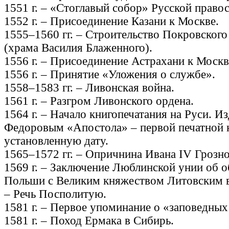
1551 г. – «Стоглавый собор» Русской право
1552 г. – Присоединение Казани к Москве.
1555–1560 гг. – Строительство Покровского
(храма Василия Блаженного).
1556 г. – Присоединение Астрахани к Москв
1556 г. – Принятие «Уложения о службе».
1558–1583 гг. – Ливонская война.
1561 г. – Разгром Ливонского ордена.
1564 г. – Начало книгопечатания на Руси. 
Федоровым «Апостола» – первой печатной 
установленную дату.
1565–1572 гг. – Опричнина Ивана IV Грозно
1569 г. – Заключение Люблинской унии об 
Польши с Великим княжеством Литовским в
– Речь Посполитую.
1581 г. – Первое упоминание о «заповедных
1581 г. – Поход Ермака в Сибирь.