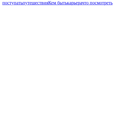
поступать
путешествия
Кем быть
карьера
что посмотреть