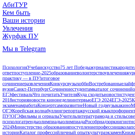
АбиТУР
Кем быть
Ваши истории
Увлечения
Журфак ПУ
Мы в Telegram
Психология
Учеба
искусство
75 лет Победы
журналистика
родите
ответ
поступление-2025
образование
волонтерство
увлечения
жур
практику — в ПУ!
итоговое
сочинение
развлечения
Конкурс
вузы
хобби
Востребованные
лайф
вузов
Санкт-Петербург
Сочинение
студентам
каталог сочинений
о
ЕГЭ
фестиваль
Что почитать
Учителя
Куда сходить
новости
студе
2018
история
новости кинонедели
интервью
ЕГЭ 2024
ЕГЭ-2025
К
экзаменам
работа
Концерт
саморазвитие
Новый год
музыка
кино
М
ОГЭ
Корейская волна
буллинг
репортаж
русский язык
профориен
ПУ!
ОГЭ
фильмы и сериалы
Учитель
литература
мода и стиль
сов
психолога
тренды
олимпиады
олимпиада
Рособрнадзор
книги
отн
2024
Министерство образования
поступление
профессии
школа
п
истории
Каталог профессий
личный опыт
культура
экзамен
Книжн