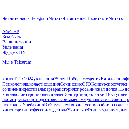
Читайте нас в Telegram
Читать
Читайте нас Вконтакте
Читать
АбиТУР
Кем быть
Ваши истории
Увлечения
Журфак ПУ
Мы в Telegram
книги
ЕГЭ 2024
увлечения
75 лет Победы
студенты
Каталог проф
Психология
школа
отношения
Сочинение
ОГЭ
Конкурс
поступлен
сочинений
фестиваль
карьера
история
опрос
Книжная полка ПУ
н
волна
волонтерство
олимпиады
Концерт
вопрос-ответ
Поступлени
посмотреть
спорт
подготовка к экзаменам
журналистика
советы
р
психолога
Учеба
кино
ВУЗ
путешествия
искусство
работа
развлече
кинонедели
профессии
студентам
Учителя
рейтинг
куда поступат