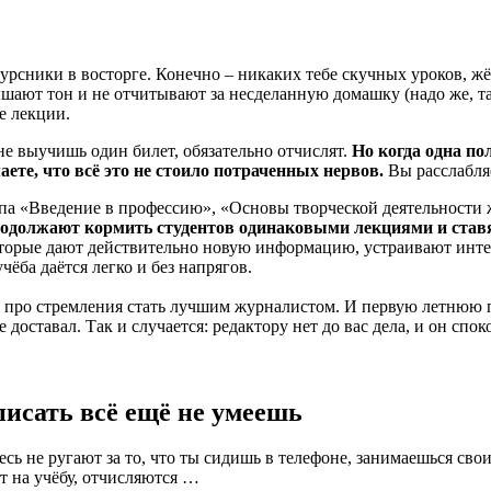
окурсники в восторге. Конечно – никаких тебе скучных уроков, 
ают тон и не отчитывают за несделанную домашку (надо же, так 
е лекции.
не выучишь один билет, обязательно отчислят.
Но когда одна по
ете, что всё это не стоило потраченных нервов.
Вы расслабляе
ипа «Введение в профессию», «Основы творческой деятельности 
одолжают кормить студентов одинаковыми лекциями и ставя
которые дают действительно новую информацию, устраивают инт
чёба даётся легко и без напрягов.
 про стремления стать лучшим журналистом. И первую летнюю пр
доставал. Так и случается: редактору нет до вас дела, и он спо
писать всё ещё не умеешь
есь не ругают за то, что ты сидишь в телефоне, занимаешься с
т на учёбу, отчисляются …