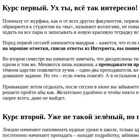
Курс первый. Ух ты, всё так интересно!
Поначалу от журфака, как и от всех других факультетов, перв
обращаются к студентам на «вы», называют коллегами, не повыш
ходить на все пары и записывать в новую красивую тетрадку вс
Перед первой сессией начинается мандраж – кажется, что если 
на хорошие отметки, списав ответы из Интернета, вы понима
Во втором семестре вы начинаете замечать, что дисциплины т
одном и том же. Меняются лишь названия, а
преподаватели пр
тёмном царстве появляется лучик – один-два преподавателя, 
домашнее задание. Но это – если очень повезёт. А в остальном у
Привыкшие летом отдыхать, после сессии в июне вы забываете
решаете пройти абы как. Желательно удалённо и чтобы никто не 
скорее всего, даже не выйдет.
Курс второй. Уже не такой зелёный, но 
Лекции начинают напоминать нудные уроки в школе, только зд
постепенно начинают пропадать – находят подработку, забиваю