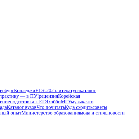
ербург
Колледжи
ЕГЭ-2025
литература
каталог
 практику — в ПУ!
рецензия
Корейская
ение
подготовка к ЕГЭ
хобби
МГУ
музыка
что
ада
Каталог вузов
Что почитать
Куда сходить
советы
чный опыт
Министерство образования
мода и стиль
новости