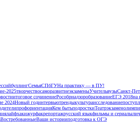
ессий
буллинг
Семья
СПбГУ
На практику — в ПУ!
ие-2025
творчество
саморазвитие
экзамены
Учитель
вузы
Санкт-Пет
овости
итоговое сочинение
Рособрнадзор
образование
ЕГЭ 2018
на
е 2024
Новый год
интервью
тренды
культура
исследование
поступл
одители
профориентация
Кем быть
подростки
Театр
экзамен
олимпи
ния
лайфхаки
журфак
репортаж
русский язык
фильмы и сериалы
ли
ь
Востребованные
Ваши истории
подготовка к ОГЭ