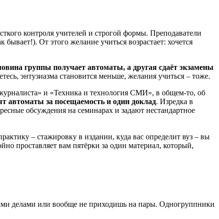
жёсткого контроля учителей и строгой формы. Преподаватели
бывает!). От этого желание учиться возрастает: хочется
ловина группы получает автоматы, а другая сдаёт экзамены
тесь, энтузиазма становится меньше, желания учиться – тоже.
журналиста» и «Техника и технология СМИ», в общем-то, об
т автоматы за посещаемость и один доклад
. Изредка в
ересные обсуждения на семинарах и задают нестандартное
актику – стажировку в издании, куда вас определит вуз – вы
койно проставляет вам пятёрки за один материал, который,
воими делами или вообще не приходишь на пары. Одногруппники