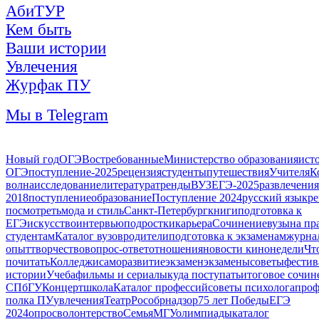
АбиТУР
Кем быть
Ваши истории
Увлечения
Журфак ПУ
Мы в Telegram
Новый год
ОГЭ
Востребованные
Министерство образования
ист
ОГЭ
поступление-2025
рецензия
студенты
путешествия
Учителя
К
волна
исследование
литература
тренды
ВУЗ
ЕГЭ-2025
развлечения
2018
поступление
образование
Поступление 2024
русский язык
ре
посмотреть
мода и стиль
Санкт-Петербург
книги
подготовка к
ЕГЭ
искусство
интервью
подростки
карьера
Сочинение
вузы
на пр
студентам
Каталог вузов
родители
подготовка к экзаменам
журна
опыт
творчество
вопрос-ответ
отношения
новости кинонедели
Чт
почитать
Колледжи
саморазвитие
экзамен
экзамены
советы
фестив
истории
Учеба
фильмы и сериалы
куда поступать
итоговое сочин
СПбГУ
Концерт
школа
Каталог профессий
советы психолога
проф
полка ПУ
увлечения
Театр
Рособрнадзор
75 лет Победы
ЕГЭ
2024
опрос
волонтерство
Семья
МГУ
олимпиады
каталог