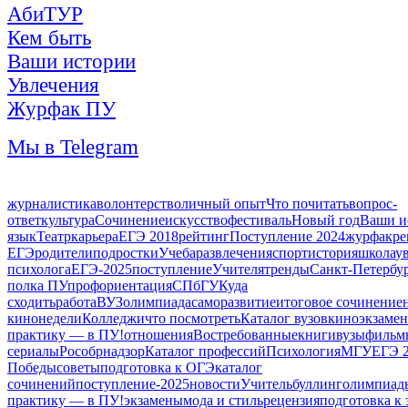
АбиТУР
Кем быть
Ваши истории
Увлечения
Журфак ПУ
Мы в Telegram
журналистика
волонтерство
личный опыт
Что почитать
вопрос-
ответ
культура
Сочинение
искусство
фестиваль
Новый год
Ваши и
язык
Театр
карьера
ЕГЭ 2018
рейтинг
Поступление 2024
журфак
ре
ЕГЭ
родители
подростки
Учеба
развлечения
спорт
история
школа
у
психолога
ЕГЭ-2025
поступление
Учителя
тренды
Санкт-Петербу
полка ПУ
профориентация
СПбГУ
Куда
сходить
работа
ВУЗ
олимпиада
саморазвитие
итоговое сочинение
кинонедели
Колледжи
что посмотреть
Каталог вузов
кино
экзамен
практику — в ПУ!
отношения
Востребованные
книги
вузы
фильм
сериалы
Рособрнадзор
Каталог профессий
Психология
МГУ
ЕГЭ 
Победы
советы
подготовка к ОГЭ
каталог
сочинений
поступление-2025
новости
Учитель
буллинг
олимпиад
практику — в ПУ!
экзамены
мода и стиль
рецензия
подготовка к