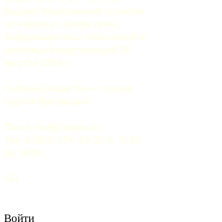
Выдано Федеральной службой 
по надзору в сфере связи, 
информационных технологий и 
массовых коммуникаций 06 
августа 2009 г.
Главный редактор — Грачев 
Сергей Викторович.
Почта: 
mail@5uglov.ru
Тел. 8 (812) 274-35-25 (c 12.00 
до 18.00)
12+
Войти