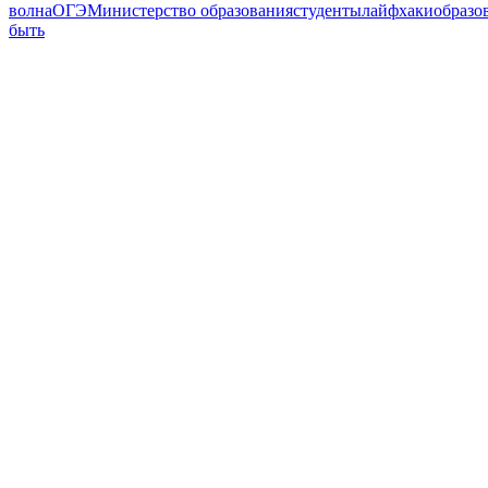
волна
ОГЭ
Министерство образования
студенты
лайфхаки
образо
быть