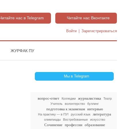
Читайте нас в Telegram
Читайте нас Вконтакте
Войти
|
Зарегистрироваться
ЖУРФАК ПУ
Мы в Telegram
вопрос-ответ
журналистика
Колледжи
Театр
Учитель
волонтерство
буллинг
подготовка к экзаменам
интервью
литература
На практику — в ПУ!
русский язык
олимпиады
Востребованные
искусство
Сочинение
профессии
образование