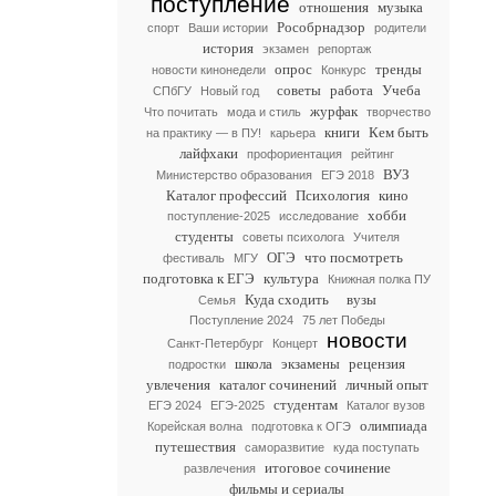
поступление
отношения
музыка
Рособрнадзор
спорт
Ваши истории
родители
история
экзамен
репортаж
опрос
тренды
новости кинонедели
Конкурс
советы
работа
Учеба
СПбГУ
Новый год
журфак
Что почитать
мода и стиль
творчество
книги
Кем быть
на практику — в ПУ!
карьера
лайфхаки
профориентация
рейтинг
ВУЗ
Министерство образования
ЕГЭ 2018
Каталог профессий
Психология
кино
хобби
поступление-2025
исследование
студенты
советы психолога
Учителя
ОГЭ
что посмотреть
фестиваль
МГУ
подготовка к ЕГЭ
культура
Книжная полка ПУ
Куда сходить
вузы
Семья
Поступление 2024
75 лет Победы
новости
Санкт-Петербург
Концерт
школа
экзамены
рецензия
подростки
увлечения
каталог сочинений
личный опыт
студентам
ЕГЭ 2024
ЕГЭ-2025
Каталог вузов
олимпиада
Корейская волна
подготовка к ОГЭ
путешествия
саморазвитие
куда поступать
итоговое сочинение
развлечения
фильмы и сериалы