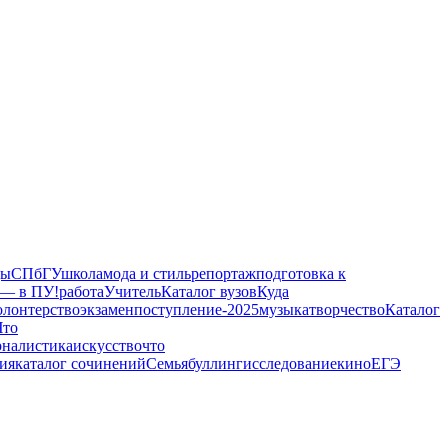
ды
СПбГУ
школа
мода и стиль
репортаж
подготовка к
 — в ПУ!
работа
Учитель
Каталог вузов
Куда
олонтерство
экзамен
поступление-2025
музыка
творчество
Каталог
Что
налистика
искусство
что
ия
каталог сочинений
Семья
буллинг
исследование
кино
ЕГЭ