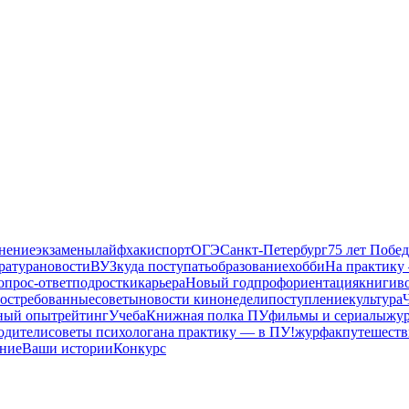
инение
экзамены
лайфхаки
спорт
ОГЭ
Санкт-Петербург
75 лет Побе
ратура
новости
ВУЗ
куда поступать
образование
хобби
На практику
опрос-ответ
подростки
карьера
Новый год
профориентация
книги
в
остребованные
советы
новости кинонедели
поступление
культура
ный опыт
рейтинг
Учеба
Книжная полка ПУ
фильмы и сериалы
жур
одители
советы психолога
на практику — в ПУ!
журфак
путешеств
ние
Ваши истории
Конкурс