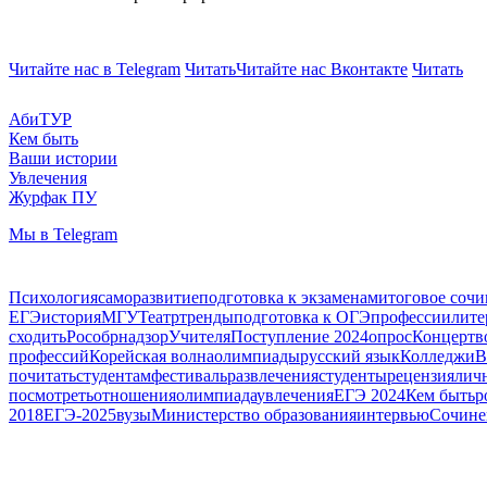
Читайте нас в Telegram
Читать
Читайте нас Вконтакте
Читать
АбиТУР
Кем быть
Ваши истории
Увлечения
Журфак ПУ
Мы в Telegram
Психология
саморазвитие
подготовка к экзаменам
итоговое соч
ЕГЭ
история
МГУ
Театр
тренды
подготовка к ОГЭ
профессии
лите
сходить
Рособрнадзор
Учителя
Поступление 2024
опрос
Концерт
в
профессий
Корейская волна
олимпиады
русский язык
Колледжи
В
почитать
студентам
фестиваль
развлечения
студенты
рецензия
лич
посмотреть
отношения
олимпиада
увлечения
ЕГЭ 2024
Кем быть
р
2018
ЕГЭ-2025
вузы
Министерство образования
интервью
Сочине