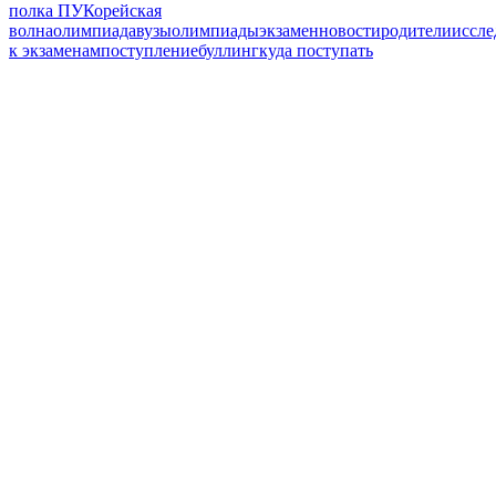
полка ПУ
Корейская
волна
олимпиада
вузы
олимпиады
экзамен
новости
родители
иссле
к экзаменам
поступление
буллинг
куда поступать