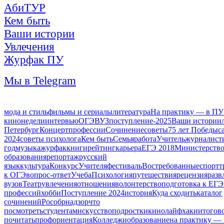
АбиТУР
Кем быть
Ваши истории
Увлечения
Журфак ПУ
Мы в Telegram
мода и стиль
фильмы и сериалы
литература
На практику — в ПУ
кинонедели
интервью
ОГЭ
ВУЗ
поступление-2025
Ваши истории
Петербург
Концерт
профессии
Сочинение
советы
75 лет Победы
с
2024
советы психолога
Кем быть
Семья
работа
Учитель
журналист
год
музыка
журфак
книги
рейтинг
карьера
ЕГЭ 2018
Министерств
образования
репортаж
русский
язык
культура
Конкурс
Учителя
фестиваль
Востребованные
спорт
т
к ОГЭ
вопрос-ответ
Учеба
Психология
путешествия
рецензия
разв
вузов
Театр
увлечения
отношения
волонтерство
подготовка к ЕГЭ
профессий
хобби
Поступление 2024
история
Куда сходить
каталог
сочинений
Рособрнадзор
что
посмотреть
студентам
искусство
подростки
кино
лайфхаки
итогов
почитать
профориентация
Колледжи
образование
на практику —