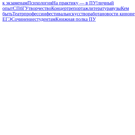
к экзаменам
Психология
На практику — в ПУ!
личный
опыт
СПбГУ
творчество
Концерт
репортаж
литература
вузы
Кем
быть
Театр
профессии
фестиваль
искусство
работа
новости киноне
ЕГЭ
Сочинение
студентам
Книжная полка ПУ