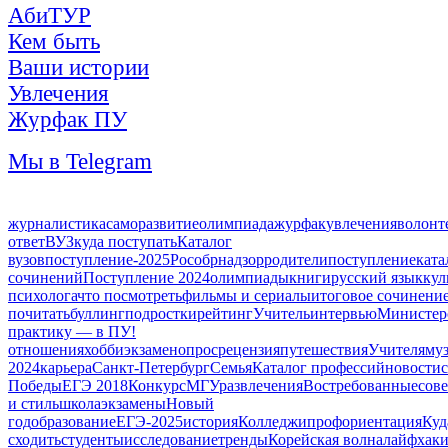
АбиТУР
Кем быть
Ваши истории
Увлечения
Журфак ПУ
Мы в Telegram
журналистика
саморазвитие
олимпиада
журфак
увлечения
волонт
ответ
ВУЗ
куда поступать
Каталог
вузов
поступление-2025
Рособрнадзор
родители
поступление
ката
сочинений
Поступление 2024
олимпиады
книги
русский язык
кул
психолога
что посмотреть
фильмы и сериалы
итоговое сочинени
почитать
буллинг
подростки
рейтинг
Учитель
интервью
Министерс
практику — в ПУ!
отношения
хобби
экзамен
опрос
рецензия
путешествия
Учителя
му
2024
карьера
Санкт-Петербург
Семья
Каталог профессий
новости
Победы
ЕГЭ 2018
Конкурс
МГУ
развлечения
Востребованные
сов
и стиль
школа
экзамены
Новый
год
образование
ЕГЭ-2025
история
Колледжи
профориентация
Куд
сходить
студенты
исследование
тренды
Корейская волна
лайфхак