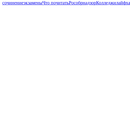
сочинение
экзамены
Что почитать
Рособрнадзор
Колледжи
лайфх