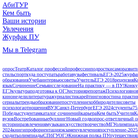
АбиТУР
Кем быть
Ваши истории
Увлечения
Журфак ПУ
Мы в Telegram
опрос
Театр
Каталог профессий
профессии
подростки
саморазвит
стиль
спорт
куда поступать
работа
вузы
фестиваль
ЕГЭ-2025
журфа
образования
Учеба
интервью
советы
Учитель
ЕГЭ 2018
рецензия
К
язык
Сочинение
Семья
исследование
На практику — в ПУ!
Конку
ЕГЭ
культура
подготовка к ОГЭ
история
репортаж
Психология
но
кинонедели
литература
журналистика
рейтинг
новости
на практи
сериалы
тренды
образование
поступление
хобби
родители
советы
психолога
отношения
ВУЗ
Санкт-Петербург
ЕГЭ 2024
студенты
75
Победы
студентам
каталог сочинений
карьера
Кем быть
Учителя
К
вузов
Востребованные
буллинг
Новый год
вопрос-ответ
личный о
истории
развлечения
музыка
искусство
творчество
МГУ
олимпиад
2024
книги
профориентация
экзамен
увлечения
поступление-2025
сходить
олимпиады
СПбГУ
ОГЭ
Книжная полка ПУ
путешествия