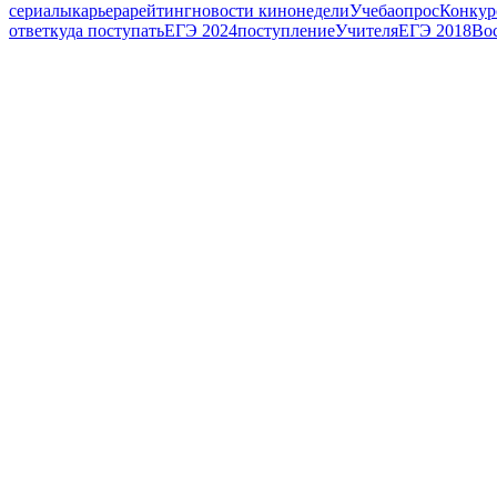
сериалы
карьера
рейтинг
новости кинонедели
Учеба
опрос
Конкур
ответ
куда поступать
ЕГЭ 2024
поступление
Учителя
ЕГЭ 2018
Во