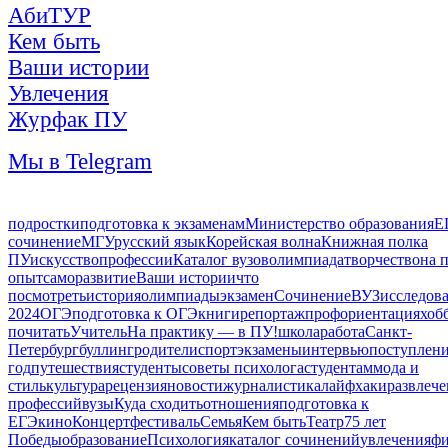
АбиТУР
Кем быть
Ваши истории
Увлечения
Журфак ПУ
Мы в Telegram
подростки
подготовка к экзаменам
Министерство образования
Е
сочинение
МГУ
русский язык
Корейская волна
Книжная полка
ПУ
искусство
профессии
Каталог вузов
олимпиада
творчество
на 
опыт
саморазвитие
Ваши истории
что
посмотреть
история
олимпиады
экзамен
Сочинение
ВУЗ
исследов
2024
ОГЭ
подготовка к ОГЭ
книги
репортаж
профориентация
хоб
почитать
Учитель
На практику — в ПУ!
школа
работа
Санкт-
Петербург
буллинг
родители
спорт
экзамены
интервью
поступлени
год
путешествия
студенты
советы психолога
студентам
мода и
стиль
культура
рецензия
новости
журналистика
лайфхаки
развлеч
профессий
вузы
Куда сходить
отношения
подготовка к
ЕГЭ
кино
Концерт
фестиваль
Семья
Кем быть
Театр
75 лет
Победы
образование
Психология
каталог сочинений
увлечения
фи