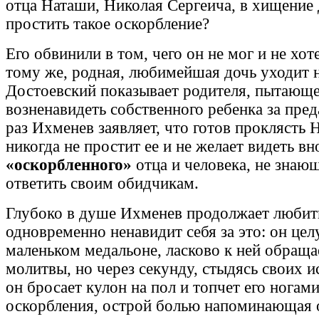
отца Наташи, Николая Сергеича, в хищение 
простить такое оскорбление?
Его обвинили в том, чего он не мог и не хот
тому же, родная, любимейшая дочь уходит н
Достоевский показывает родителя, пытающе
возненавидеть собственного ребенка за пред
раз Ихменев заявляет, что готов проклясть 
никогда не простит ее и не желает видеть вн
«оскорбленного»
отца и человека, не знающ
ответить своим обидчикам.
Глубоко в душе Ихменев продолжает любит
одновременно ненавидит себя за это: он целу
маленьком медальоне, ласково к ней обращае
молитвы, но через секунду, стыдясь своих и
он бросает кулон на пол и топчет его ногами
оскорбления, острой болью напоминающая о 