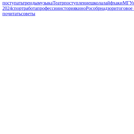
поступать
тренды
музыка
Театр
поступление
школа
лайфхаки
МГУ
2024
спорт
работа
профессии
история
кино
Рособрнадзор
итоговое
почитать
советы