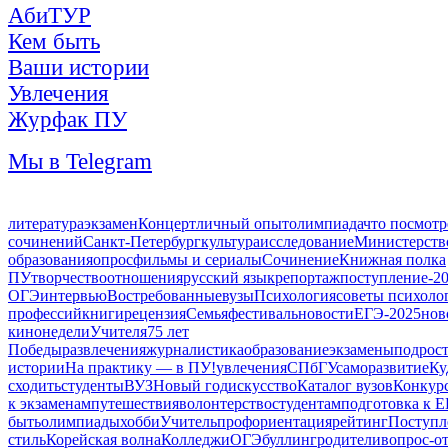
АбиТУР
Кем быть
Ваши истории
Увлечения
Журфак ПУ
Мы в Telegram
литература
экзамен
Концерт
личный опыт
олимпиада
что посмотр
сочинений
Санкт-Петербург
культура
исследование
Министерств
образования
опрос
фильмы и сериалы
Сочинение
Книжная полка
ПУ
творчество
отношения
русский язык
репортаж
поступление-2
ОГЭ
интервью
Востребованные
вузы
Психология
советы психоло
профессий
книги
рецензия
Семья
фестиваль
новости
ЕГЭ-2025
нов
кинонедели
Учителя
75 лет
Победы
развлечения
журналистика
образование
экзамены
подрос
истории
На практику — в ПУ!
увлечения
СПбГУ
саморазвитие
Ку
сходить
студенты
ВУЗ
Новый год
искусство
Каталог вузов
Конкур
к экзаменам
путешествия
волонтерство
студентам
подготовка к 
быть
олимпиады
хобби
Учитель
профориентация
рейтинг
Поступл
стиль
Корейская волна
Колледжи
ОГЭ
буллинг
родители
вопрос-о