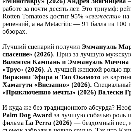
«Минотавру» (2026) Андрея Звягинцева
—
работе за почти десять лет. Это триумф: ре
Rotten Tomatoes достиг 95%
«свежести»
на
рецензий, а на Metacritic — 91 балла из 100 
обзорах.
Лучший сценарий получил
Эммануэль Мар
спасение» (2026)
. Приз за лучшую мужскую
Валентен Кампань и Эммануэль Маччиа 
«Трус» (2026)
. А лучшей женской ролью пр
Виржини Эфира и Тао Окамото
из карти
Хамагути «Внезапно» (2026).
Специальный
«Приключению мечты» (2026) Валески Гр
И куда же без традиционного абсурда? Нео
Palm Dog Award
за лучшую собачью роль 
фильма
La Perra (2026)
— бездомный пес, к
съемок забрали в новую семью. Так что Кан