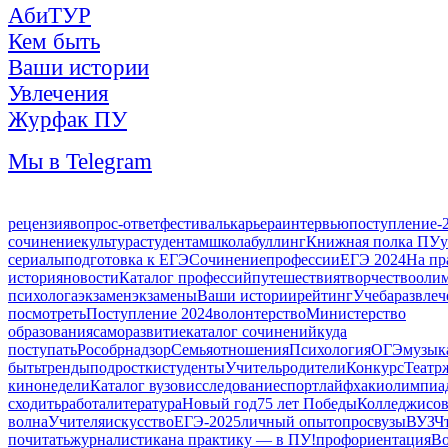
АбиТУР
Кем быть
Ваши истории
Увлечения
Журфак ПУ
Мы в Telegram
рецензия
вопрос-ответ
фестиваль
карьера
интервью
поступление-
сочинение
культура
студентам
школа
буллинг
Книжная полка ПУ
у
сериалы
подготовка к ЕГЭ
Сочинение
профессии
ЕГЭ 2024
На пр
история
новости
Каталог профессий
путешествия
творчество
оли
психолога
экзамен
экзамены
Ваши истории
рейтинг
Учеба
развлеч
посмотреть
Поступление 2024
волонтерство
Министерство
образования
саморазвитие
каталог сочинений
куда
поступать
Рособрнадзор
Семья
отношения
Психология
ОГЭ
музык
быть
тренды
подростки
студенты
Учитель
родители
Конкурс
Театр
кинонедели
Каталог вузов
исследование
спорт
лайфхаки
олимпиа
сходить
работа
литература
Новый год
75 лет Победы
Колледжи
со
волна
Учителя
искусство
ЕГЭ-2025
личный опыт
опрос
вузы
ВУЗ
Ч
почитать
журналистика
на практику — в ПУ!
профориентация
Во