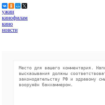
ужин
кинофилам
кино
новсти