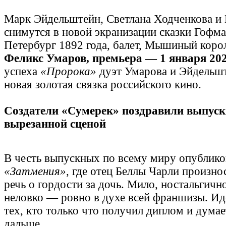
Марк Эйдельштейн, Светлана Ходченкова и
снимутся в новой экранизации сказки Гофм
Петербург 1892 года, балет, Мышиный коро
Феликс Умаров, премьера — 1 января 202
успеха
«Пророка»
дуэт Умарова и Эйдельшт
новая золотая связка российского кино.
Создатели «Сумерек» поздравили выпус
вырезанной сценой
В честь выпускных по всему миру опублико
«Затмения»
, где отец Беллы Чарли произно
речь о гордости за дочь. Мило, ностальгичн
неловко — ровно в духе всей франшизы. Ид
тех, кто только что получил диплом и думает
дальше.