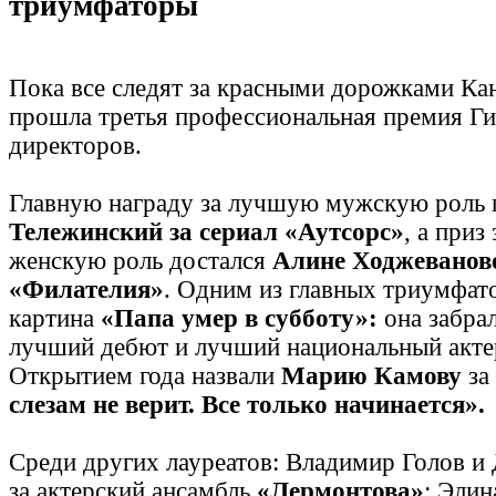
триумфаторы
Пока все следят за красными дорожками Ка
прошла третья профессиональная премия Ги
директоров.
Главную награду за лучшую мужскую роль
Тележинский за сериал «Аутсорс»
, а приз
женскую роль достался
Алине Ходжеванов
«Филателия»
. Одним из главных триумфато
картина
«Папа умер в субботу»
:
она забрал
лучший дебют и лучший национальный акте
Открытием года назвали
Марию Камову
за
слезам не верит. Все только начинается».
Среди других лауреатов: Владимир Голов и
за актерский ансамбль
«Лермонтова»
; Элин