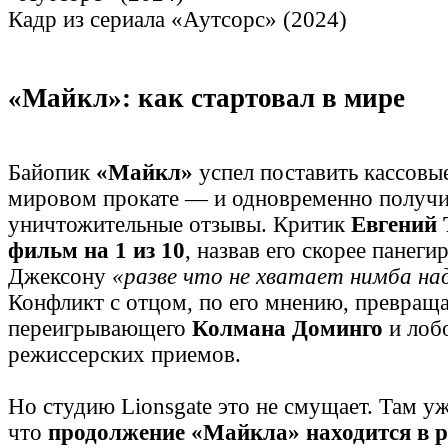
Кадр из сериала «Аутсорс» (2024)
«Майкл»: как стартовал в мире
Байопик
«Майкл»
успел поставить кассовы
мировом прокате — и одновременно получи
уничтожительные отзывы. Критик
Евгений 
фильм на 1 из 10
, назвав его скорее панеги
Джексону
«разве что не хватает нимба на
Конфликт с отцом, по его мнению, превращае
переигрывающего
Колмана Доминго
и лоб
режиссерских приемов.
Но студию Lionsgate это не смущает. Там у
что
продолжение «Майкла» находится в р