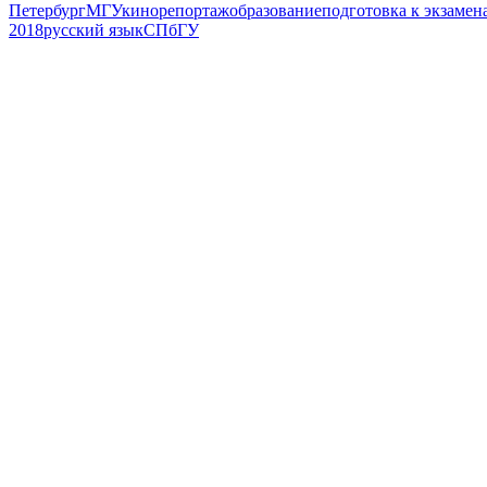
Петербург
МГУ
кино
репортаж
образование
подготовка к экзамен
2018
русский язык
СПбГУ