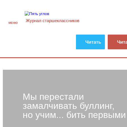
Журнал старшекласcников
МЕНЮ
Читать
Чит
Мы перестали
замалчивать буллинг,
но учим... бить первыми