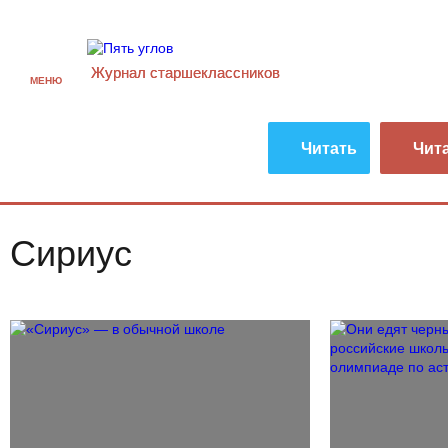
Журнал старшекласcников
МЕНЮ
Читать
Чит
Сириус