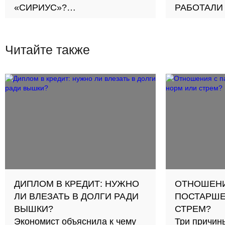
«СИРИУС»?
РАБОТАЛИ
О своих впечатлениях и
ФЕСТИВАЛ
эмоциях рассказывает
ПУ узнали, 
Елизавета Жукова,
полезны са
Читайте также
медиашкола «ЖУРФИКС», г.
регионам, с
Белгород
ДИПЛОМ В КРЕДИТ: НУЖНО
ОТНОШЕНИ
ЛИ ВЛЕЗАТЬ В ДОЛГИ РАДИ
ПОСТАРШЕ
ВЫШКИ?
СТРЕМ?
Экономист объяснила к чему
Три причины