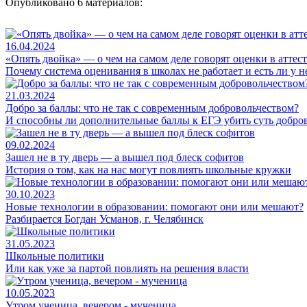
Опубликовано 6 материалов:
16.04.2024
«Опять двойка» — о чем на самом деле говорят оценки в аттест
Почему система оценивания в школах не работает и есть ли у 
21.03.2024
Добро за баллы: что не так с современным добровольчеством?
И способны ли дополнительные баллы к ЕГЭ убить суть доброво
09.02.2024
Зашел не в ту дверь — а вышел под блеск софитов
История о том, как на нас могут повлиять школьные кружки
30.10.2023
Новые технологии в образовании: помогают они или мешают?
Разбирается Богдан Усманов, г. Челябинск
31.05.2023
Школьные политики
Или как уже за партой повлиять на решения власти
10.05.2023
Утром ученица, вечером - мученица