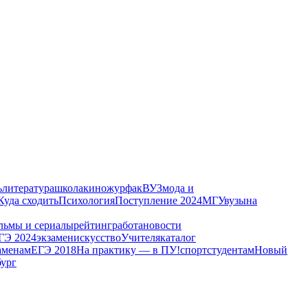
ь
литература
школа
кино
журфак
ВУЗ
мода и
Куда сходить
Психология
Поступление 2024
МГУ
вузы
на
льмы и сериалы
рейтинг
работа
новости
ГЭ 2024
экзамен
искусство
Учителя
каталог
аменам
ЕГЭ 2018
На практику — в ПУ!
спорт
студентам
Новый
бург