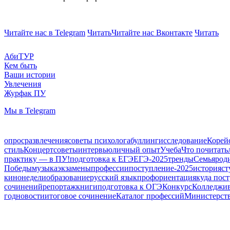
Читайте нас в Telegram
Читать
Читайте нас Вконтакте
Читать
АбиТУР
Кем быть
Ваши истории
Увлечения
Журфак ПУ
Мы в Telegram
опрос
развлечения
советы психолога
буллинг
исследование
Корей
стиль
Концерт
советы
интервью
личный опыт
Учеба
Что почитать
практику — в ПУ!
подготовка к ЕГЭ
ЕГЭ-2025
тренды
Семья
род
Победы
музыка
экзамены
профессии
поступление-2025
история
ст
кинонедели
образование
русский язык
профориентация
куда пос
сочинений
репортаж
книги
подготовка к ОГЭ
Конкурс
Колледжи
год
новости
итоговое сочинение
Каталог профессий
Министерств