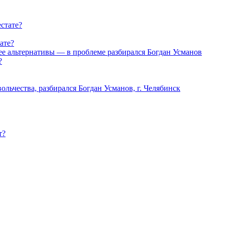
ате?
нее альтернативы — в проблеме разбирался Богдан Усманов
льчества, разбирался Богдан Усманов, г. Челябинск