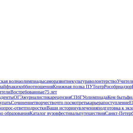
ская волна
олимпиады
саморазвитие
культура
волонтерство
Учител
лайфхаки
хобби
отношения
Книжная полка ПУ
Театр
Рособрнадзор
ители
Востребованные
75 лет
уденты
ОГЭ
журналистика
рецензия
СПбГУ
олимпиада
Кем быть
фи
тупать
Сочинение
творчество
что посмотреть
карьера
поступление
Е
вопрос-ответ
подростки
Ваши истории
увлечения
подготовка к экз
о образования
Каталог вузов
фестиваль
путешествия
Санкт-Петер