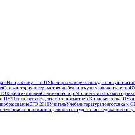
рос
На практику — в ПУ!
репортаж
творчество
куда поступать
итог
ия
Семья
история
интервью
тренды
буллинг
культура
волонтерство
В
ЕГЭ
Корейская волна
Сочинение
спорт
Что почитать
Новый год
экз
 в ПУ!
Психология
студентам
что посмотреть
Книжная полка ПУ
ки
ли
образование
ЕГЭ 2018
Учитель
Учеба
литература
подготовка к О
влечения
новости кинонедели
школа
студенты
исследование
посту