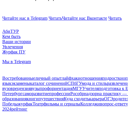
Читайте нас в Telegram
Читать
Читайте нас Вконтакте
Читать
АбиТУР
Кем быть
Ваши истории
Увлечения
Журфак ПУ
Мы в Telegram
Востребованные
личный опыт
лайфхаки
отношения
подростки
оп
язык
экзамены
каталог сочинений
СПбГУ
мода и стиль
развлечен
вузов
рецензия
вузы
профориентация
МГУ
Учителя
подготовка к 
Петербург
саморазвитие
профессии
Рособрнадзор
на практику —
образования
книги
путешествия
Куда сходить
карьера
ОГЭ
родите
Победы
журфак
Театр
фильмы и сериалы
Колледжи
вопрос-ответ
у
2024
рейтинг