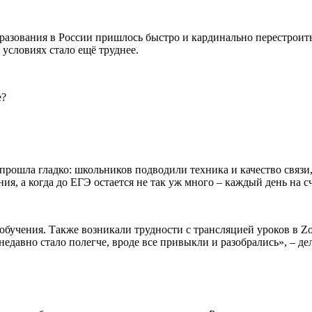
разования в России пришлось быстро и кардинально перестроить,
 условиях стало ещё труднее.
е?
прошла гладко: школьников подводили техника и качество связи
ия, а когда до ЕГЭ остается не так уж много – каждый день на сч
 обучения. Также возникали трудности с трансляцией уроков в Zo
недавно стало полегче, вроде все привыкли и разобрались», – д