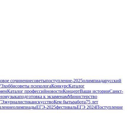
овое сочинение
советы
поступление-2025
олимпиада
русский
УЗ
хобби
советы психолога
Конкурс
Каталог
амен
Каталог профессий
новости
Концерт
Ваши истории
Санкт-
но
музыка
подготовка к экзаменам
Министерство
ГЭ
журналистика
искусство
Кем быть
работа
75 лет
пление
олимпиады
ЕГЭ-2025
фестиваль
ЕГЭ 2024
Поступление