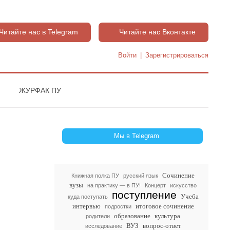
Читайте нас в Telegram
Читайте нас Вконтакте
Войти
|
Зарегистрироваться
ЖУРФАК ПУ
Мы в Telegram
Сочинение
Книжная полка ПУ
русский язык
вузы
на практику — в ПУ!
Концерт
искусство
поступление
Учеба
куда поступать
интервью
итоговое сочинение
подростки
образование
культура
родители
ВУЗ
вопрос-ответ
исследование