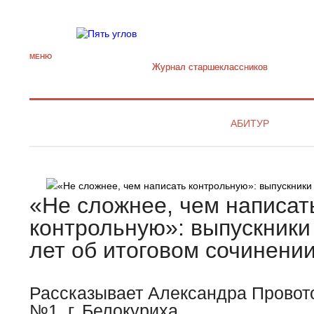
МЕНЮ
Журнал старшекласcников
АБИТУР
«Не сложнее, чем написат
контрольную»: выпускник
лет об итоговом сочинени
Рассказывает Александра Провот
№1, г. Белокуриха