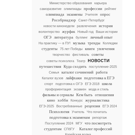
Министерство образования
карьера
профессии
саморазвитие
олимпиады
рейтинг
олимпиада
экзамены
опрос
Учителя
Рособрнадзор
Санкт-Петербург
история
новости кинонедели
развлечения
журфак
волонтерство
Новый год
Ваши истории
ОГЭ
литература
личный опыт
буллинг
музыка
тренды
На практику — в ПУ!
Колледжи
студенты
книги
увлечения
75 лет Победы
советы
творчество
фестиваль
новости
советы психолога
Театр
путешествия
Куда сходить
поступление-2025
каталог сочинений
работа
Семья
лайфхаки
подготовка к ЕГЭ
Каталог вузов
школа
спорт
подготовка к ОГЭ
ЕГЭ 2018
профориентация
экзамен
мода и стиль
фильмы и сериалы
Кем быть
отношения
кино
хобби
журналистика
Конкурс
рецензия
ЕГЭ-2025
Востребованные
ЕГЭ 2024
Психология
Учитель
Что почитать
подготовка к экзаменам
репортаж
что посмотреть
Поступление 2024
МГУ
студентам
Каталог профессий
СПбГУ
Корейская волна