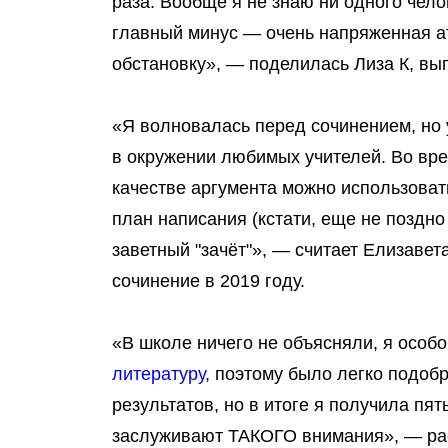
раза. Вообще я не знаю ни одного чело
главный минус — очень напряженная 
обстановку
», — поделилась Лиза К, вы
«Я волновалась перед сочинением, но 
в окружении любимых учителей. Во вр
качестве аргумента можно использова
план написания
(кстати, еще не поздно
заветный "зачёт"», — считает Елизавет
сочинение в 2019 году.
«В школе ничего не объясняли,
я особо
литературу
, поэтому было легко подоб
результатов, но в итоге я получила пят
заслуживают ТАКОГО внимания
», — р