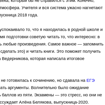
века, который бы не справился с этим. Конечно,
атмосфера.
Учителя и вся система ужасно нагнетают
пускница 2018 года.
успокаивало то, что я находилась в родной школе и
емя подготовки советую
читать то, что интересно
: в
ть любые произведения. Самое важное —
запомнить
 сделать это) и
читать книги
. Это поможет получить
а Ведерникова, которая написала итоговое
 не готовилась к сочинению
, но сдавала на
ЕГЭ
рать аргументы. Волнительно было ожидание
ь баллов из пяти. Экзамены — это стресс, но
они не
ассуждает Алёна Белякова, выпускница-2020.