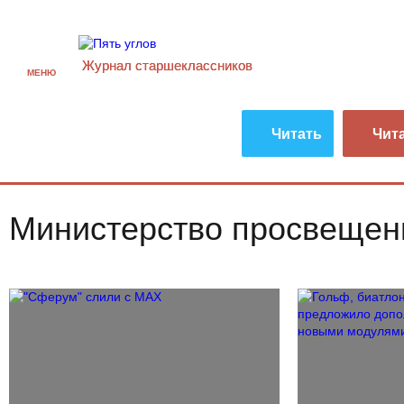
Журнал старшекласcников
МЕНЮ
Читать
Чит
Министерство просвещен