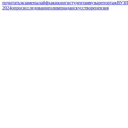
почитать
экзамены
лайфхаки
книги
студентам
вузы
репортаж
ВУЗ
П
2024
опрос
исследование
олимпиада
искусство
рецензия