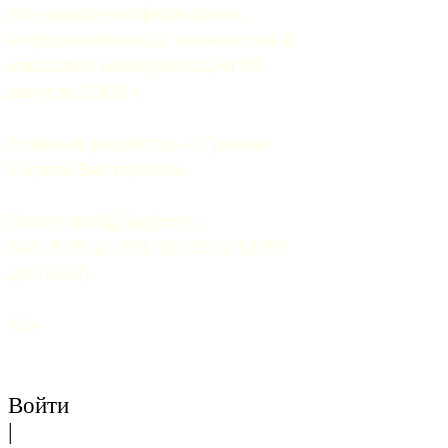
по надзору в сфере связи, 
информационных технологий и 
массовых коммуникаций 06 
августа 2009 г.
Главный редактор — Грачев 
Сергей Викторович.
Почта: 
mail@5uglov.ru
Тел. 8 (812) 274-35-25 (c 12.00 
до 18.00)
12+
Войти
|