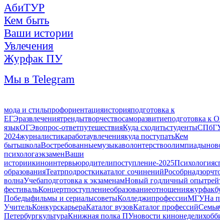
АбиТУР
Кем быть
Ваши истории
Увлечения
Журфак ПУ
Мы в Telegram
мода и стиль
профориентация
история
подготовка к
ЕГЭ
развлечения
тренды
творчество
саморазвитие
подготовка к 
язык
ОГЭ
вопрос-ответ
путешествия
Куда сходить
студенты
СПбГ
2024
журналистика
работа
увлечения
куда поступать
Кем
быть
школа
Востребованные
музыка
волонтерство
олимпиады
нов
психолога
экзамен
Ваши
истории
кино
интервью
родители
поступление-2025
Психология
с
образования
Театр
подростки
каталог сочинений
Рособрнадзор
чт
волна
Учеба
подготовка к экзаменам
Новый год
личный опыт
рей
фестиваль
Концерт
поступление
образование
отношения
журфак
б
Победы
фильмы и сериалы
советы
Колледжи
профессии
МГУ
На п
Учитель
Конкурс
карьера
Каталог вузов
Каталог профессий
Семья
Петербург
культура
Книжная полка ПУ
новости кинонедели
хобб