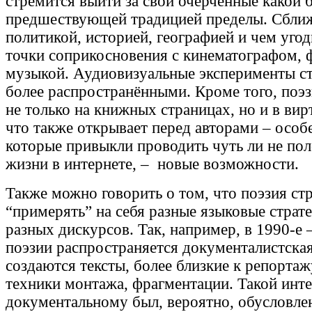
стремится выйти за свои очерченные какой 
предшествующей традицией пределы. Сближ
политикой, историей, географией и чем уго
точки соприкосновения с кинематографом, 
музыкой. Аудиовизуальные эксперименты ст
более распространёнными. Кроме того, поэз
не только на книжных страницах, но и в вир
что также открывает перед авторами – особ
которые привыкли проводить чуть ли не по
жизни в интернете, – новые возможности.
Также можно говорить о том, что поэзия ст
“примерять” на себя разные языковые страт
разных дискурсов. Так, например, в 1990-е 
поэзии распространяется документалистская
создаются тексты, более близкие к репорта
техники монтажа, фрагментации. Такой инте
документальному был, вероятно, обусловле