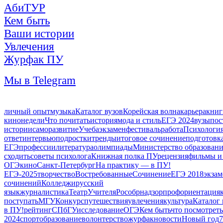
АбиТУР
Кем быть
Ваши истории
Увлечения
Журфак ПУ
Мы в Telegram
личный опыт
музыка
Каталог вузов
Корейская волна
карьера
книг
кинонедели
Что почитать
история
мода и стиль
ЕГЭ 2024
вузы
пос
истории
саморазвитие
Учеба
экзамен
фестиваль
работа
Психологи
ответ
интервью
подростки
тренды
итоговое сочинение
подготовка
ЕГЭ
профессии
литература
олимпиады
Министерство образован
сходить
советы психолога
Книжная полка ПУ
рецензия
фильмы и
ОГЭ
кино
Санкт-Петербург
На практику — в ПУ!
ЕГЭ-2025
творчество
Востребованные
Сочинение
ЕГЭ 2018
экза
сочинений
Колледжи
русский
язык
журналистика
Театр
Учителя
Рособрнадзор
профориентация
поступать
МГУ
Конкурс
путешествия
увлечения
культура
Каталог
в ПУ!
рейтинг
СПбГУ
исследование
ОГЭ
Кем быть
что посмотреть
2024
спорт
образование
волонтерство
журфак
новости
Новый год
7