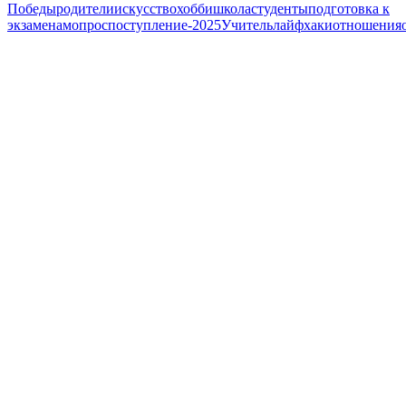
Победы
родители
искусство
хобби
школа
студенты
подготовка к
экзаменам
опрос
поступление-2025
Учитель
лайфхаки
отношения