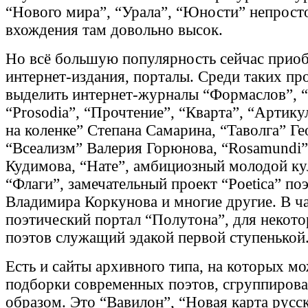
“Нового мира”, “Урала”, “Юности” непросто
вхождения там довольно высок.
Но всё большую популярность сейчас прио
интернет-издания, порталы. Среди таких пр
выделить интернет-журналы “Формаслов”, “
“Prosodia”, “Прочтение”, “Кварта”, “Артик
на коленке” Степана Самарина, “Таволга” Ге
“Всеализм” Валерия Горюнова, “Rosamundi
Кудимова, “Нате”, амбициозный молодой ку
“Флаги”, замечательный проект “Poetica” по
Владимира Коркунова и многие другие. В ч
поэтический портал “Полутона”, для неко
поэтов служащий эдакой первой ступенькой
Есть и сайты архивного типа, на которых м
подборки современных поэтов, сгруппиров
образом. Это “Вавилон”, “Новая карта русс