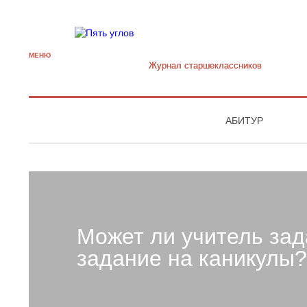
МЕНЮ
Журнал старшекласcников
АБИТУР
Может ли учитель за
задание на каникулы?