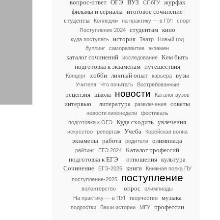
вопрос-ответ
ОГЭ
ВУЗ
журфак
СПбГУ
фильмы и сериалы
итоговое сочинение
студенты
Колледжи
на практику — в ПУ!
спорт
студентам
кино
Поступление 2024
история
куда поступать
Театр
Новый год
буллинг
саморазвитие
экзамен
каталог сочинений
Кем быть
исследование
подготовка к экзаменам
путешествия
хобби
личный опыт
вузы
Концерт
карьера
Учителя
Что почитать
Востребованные
новости
рецензия
школа
Каталог вузов
интервью
литература
советы
развлечения
новости кинонедели
фестиваль
Куда сходить
увлечения
подготовка к ОГЭ
Учеба
искусство
репортаж
Корейская волна
экзамены
работа
олимпиада
родители
Каталог профессий
рейтинг
ЕГЭ 2024
подготовка к ЕГЭ
отношения
культура
Сочинение
книги
ЕГЭ-2025
Книжная полка ПУ
поступление
поступление-2025
опрос
волонтерство
олимпиады
музыка
На практику — в ПУ!
творчество
профессии
подростки
Ваши истории
МГУ