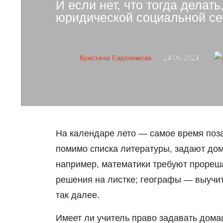
И если нет, что тогда делат
юридической социальной сет
Кристина Евдокимова
|
14.06.2024
На календаре лето — самое время поза
помимо списка литературы, задают до
например, математики требуют прореша
решения на листке; географы — выучи
так далее.
Имеет ли учитель право задавать домаш