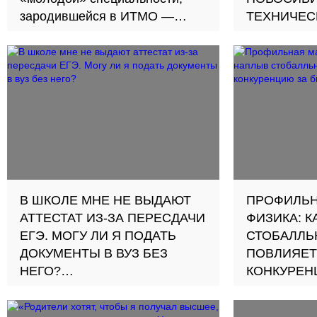
зародившейся в ИТМО —
ТЕХНИЧЕС
Владислав Гладышев,
УНИВЕРСИ
Удмуртская Республика
Большинств
поступить 
В ШКОЛЕ МНЕ НЕ ВЫДАЮТ
ПРОФИЛЬН
АТТЕСТАТ ИЗ-ЗА ПЕРЕСДАЧИ
ФИЗИКА: К
ЕГЭ. МОГУ ЛИ Я ПОДАТЬ
СТОБАЛЛЬ
ДОКУМЕНТЫ В ВУЗ БЕЗ
ПОВЛИЯЕТ
НЕГО?
КОНКУРЕН
Отвечает член Приемной
БЮДЖЕТНО
комиссии НИУ ВШЭ
ВУЗАХ?