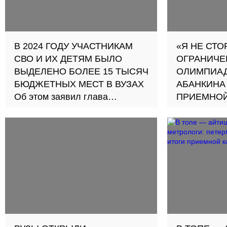
В 2024 ГОДУ УЧАСТНИКАМ
«Я НЕ СТ
СВО И ИХ ДЕТЯМ БЫЛО
ОГРАНИЧЕ
ВЫДЕЛЕНО БОЛЕЕ 15 ТЫСЯЧ
ОЛИМПИАД
БЮДЖЕТНЫХ МЕСТ В ВУЗАХ
АБАНКИНА
Об этом заявил глава
ПРИЕМНОЙ
Минобрнауки Валерий
ВУЗЫ 2024
Фальков. В 2025 году для
Почему уни
«квотников» планируется
дополнител
ввести новое право
улучшить ц
делать с о
обсудили с
профессор