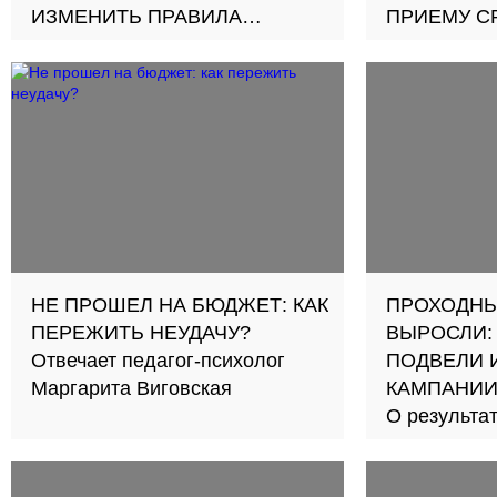
ИЗМЕНИТЬ ПРАВИЛА
ПРИЕМУ С
ПОСТУПЛЕНИЯ ДЛЯ
Об этом Ир
ОЛИМПИАДНИКОВ
заявила на 
Об этом Роман Байбиков
конференци
заявил на пресс-конференции,
итогам при
посвященной итогам приемной
колледжах 
кампании в колледжах и
Петербурга
техникумах Санкт-Петербурга
НЕ ПРОШЕЛ НА БЮДЖЕТ: КАК
ПРОХОДНЫ
ПЕРЕЖИТЬ НЕУДАЧУ?
ВЫРОСЛИ:
Отвечает педагог-психолог
ПОДВЕЛИ 
Маргарита Виговская
КАМПАНИИ
О результа
ректоры пет
московских