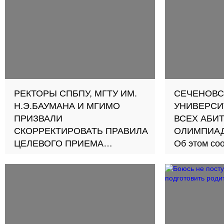
РЕКТОРЫ СПБПУ, МГТУ ИМ.
СЕЧЕНОВС
Н.Э.БАУМАНА И МГИМО
УНИВЕРСИ
ПРИЗВАЛИ
ВСЕХ АБИ
СКОРРЕКТИРОВАТЬ ПРАВИЛА
ОЛИМПИА
ЦЕЛЕВОГО ПРИЕМА
Об этом со
По их мнению, работодатели
Ранее пост
не всегда знают своих
пожаловали
кандидатов, а сами
за бортом»
абитуриенты поступают «для
подстраховки»