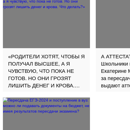
И почему к
школьников
на высокие
увеличилос
вместе с э
«РОДИТЕЛИ ХОТЯТ, ЧТОБЫ Я
А АТТЕСТА
ПОЛУЧАЛ ВЫСШЕЕ, А Я
Школьники 
ЧУВСТВУЮ, ЧТО ПОКА НЕ
Екатерине М
ГОТОВ. НО ОНИ ГРОЗЯТ
за пересда
ЛИШИТЬ ДЕНЕГ И КРОВА.
выдают атт
ЧТО ДЕЛАТЬ?»
вопросами
Отвечает психолог Мария
читатели р
Слепцова
направили 
Минпросве