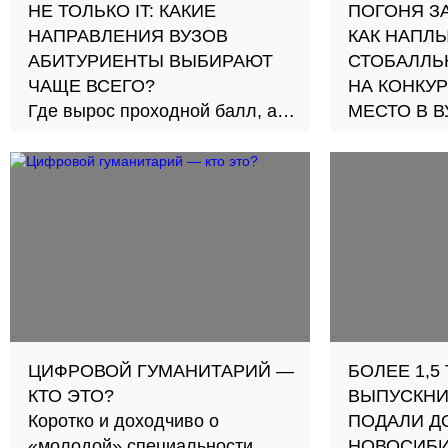
НЕ ТОЛЬКО IT: КАКИЕ
ПОГОНЯ З
НАПРАВЛЕНИЯ ВУЗОВ
КАК НАПЛ
АБИТУРИЕНТЫ ВЫБИРАЮТ
СТОБАЛЛЬ
ЧАЩЕ ВСЕГО?
НА КОНКУ
Где вырос проходной балл, а
МЕСТО В В
где наплыв олимпиадников —
Что происх
кратко рассказываем о ходе
поступлени
приемной кампании-2024
технически
узнали у п
МИФИ и Пер
ЦИФРОВОЙ ГУМАНИТАРИЙ —
БОЛЕЕ 1,5
КТО ЭТО?
ВЫПУСКНИ
Коротко и доходчиво о
ПОДАЛИ Д
«молодой» специальности,
НОВОСИБ