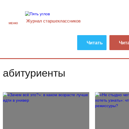
Журнал старшекласcников
МЕНЮ
Читать
Чит
абитуриенты